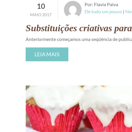
Por: Flavia Paiva
10
De tudo um pouco
|
No
MAIO 2017
Substituições criativas pa
Anteriormente começamos uma seqüência de publicaçõ
LEIA MAIS